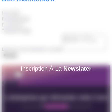
Nom
Entreprise
E-mail
Téléphone
Décrivez votre demande ou projet
Envoyer
Inscription À La
Newslater
E-Mail
Envoyer
L’entreprise qui réinvente votre Com
Facebook
Instagram
Whatsapp