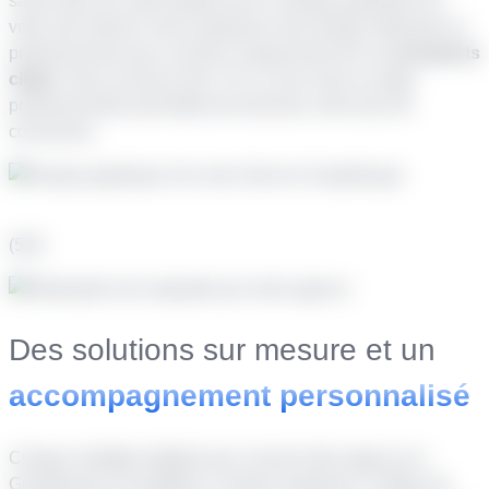
savoir-faire de notre équipe pour le design graphique de
votre site internet. Nous proposons des design attrayants et
professionnels pour susciter l’engouement de vos
prospects
cibles
. Nous incluons des CTA, et une mise en page
professionnelle permettant de favoriser votre taux de
conversion.
(5/5)
Des solutions sur mesure et un
accompagnement personnalisé
Chaque stratégie digitale que conçoit notre agence en
Guadeloupe est adaptée à chaque entreprise. Profitez de