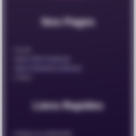
Nos Pages
Accueil
Agence Web Guadeloupe
Agence Marketing Guadeloupe
Contact
Liens Rapides
Politique de confidentialité