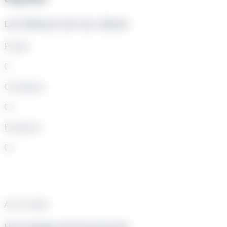
Les Retours de nos clients
Projets
0
Campagne
0
+
Entreprise
0
+
Avis Positifs