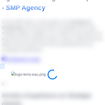
- SMP Agency
Choisir SMP Agency comme agence de
marketing en
Guadeloupe
vous permet d’être accompagné dans votre
stratégie digitale complète. De la création de site internet, en
passant par votre identité visuelle, jusqu’aux déploiement du
référencement naturel SEO et de la planification de vos
campagnes publicitaires.
Commencez L'essai
0
+
Années d'expérience en Stratégie
digitale