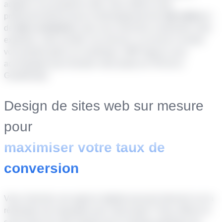
adapté à vos prospects cible. Nous offrons notre
professionnalisme pour le développement de
site vitrine
et
de
site e-commerce
. Que vous cherchiez à présenter votre
expertise, votre société, vos services, ou encore à vendre
vos produits grâce au numérique, SMP Agency vous
accompagne pour booster votre projet sur l’Île de la
Guadeloupe.
Design de sites web sur mesure
pour
maximiser votre taux de
conversion
Vous cherchez une agence digitale pouvant intervenir sur la
réalisation de maquettes pour votre projet ? Nous offrons le