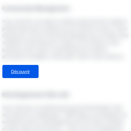
Community Management
Vous cherchez une agence créative proposant des solutions
performantes pour la gestion de vos réseaux sociaux ? Nous
intervenons comme Community Manager pour accroître votre
visibilité et votre présence en ligne sur les réseaux. Nous
proposons des visuels, la planification de contenus
percutants et adaptés à votre public cible et votre audience.
Découvrir
Développement Site web
Vous cherchez un professionnel pouvant développer votre
site internet en Guadeloupe ? SMP Agency accompagne les
entreprises dans le développement de site vitrine, boutique
en ligne, blog, site de presse… Nous vous accompagnons