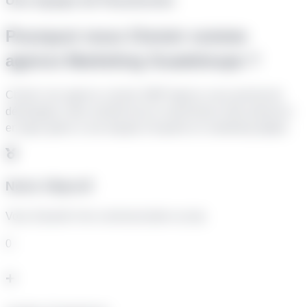
Une équipe de Passionnés
Pourquoi nous Choisir comme
agence Marketing Guadeloupe ?
Choisir une agence comme SMP Agency vous permet de
développer votre activité tout en maximisant votre présence
en ligne grâce à une équipe d’experts en marketing digital.
Notre Objectif
Vous Garantir Une communication au top
0
+