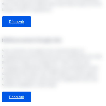
dans votre projet en offrant notre savoir-faire acquis au fil de
longues années d’expérience.
Découvrir
Référencement Google Ads
Vous cherchez une agence de communication en
Guadeloupe pouvant intervenir pour la planification de votre
publicité en ligne sur Google Ads ? Nous créons des
campagnes publicitaires efficaces vous permettant d’avoir
rapidement des leads. Avec SMP Agency comme agence
Google Ads, boostez votre business rapidement avec des
solutions adaptées à votre projet.
Découvrir