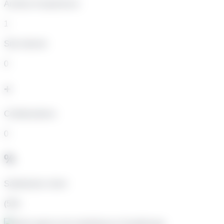
Années d’experience
1
Site internet
0
+
Collaborations
0
%
Satisfaction client
(5/5)